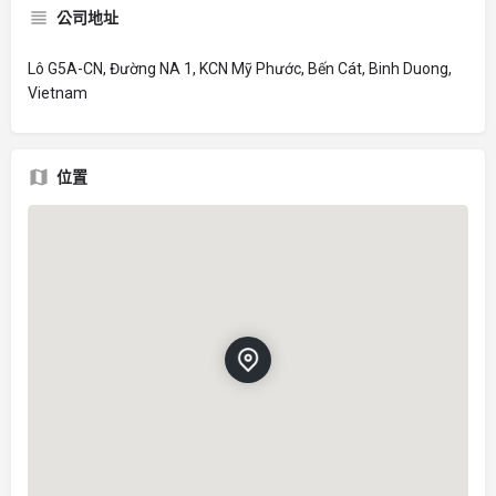
公司地址
Lô G5A-CN, Đường NA 1, KCN Mỹ Phước, Bến Cát, Binh Duong,
Vietnam
位置