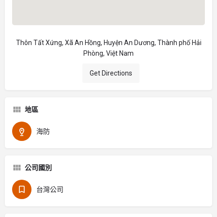
Thôn Tất Xứng, Xã An Hồng, Huyện An Dương, Thành phố Hải
Phòng, Việt Nam
Get Directions
地區
海防
公司國別
台灣公司