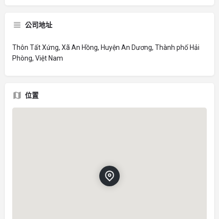
公司地址
Thôn Tất Xứng, Xã An Hồng, Huyện An Dương, Thành phố Hải
Phòng, Việt Nam
位置