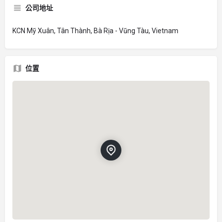
公司地址
KCN Mỹ Xuân, Tân Thành, Bà Rịa - Vũng Tàu, Vietnam
位置