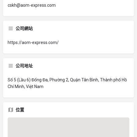
cskh@aom-express.com
公司網站
https://aom-express.com/
公司地址
Số 5 (Lầu 6) Đống Đa, Phường 2, Quận Tân Bình, Thành phố Hồ
Chí Minh, Việt Nam
位置