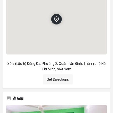
Số 5 (Lầu 6) Đống Đa, Phường 2, Quận Tân Bình, Thành phố Hồ
Chí Minh, Việt Nam
Get Directions
產品圖