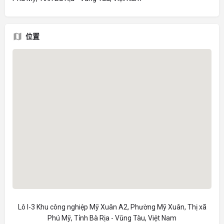
位置
Lô I-3 Khu công nghiệp Mỹ Xuân A2, Phường Mỹ Xuân, Thị xã
Phú Mỹ, Tỉnh Bà Rịa - Vũng Tàu, Việt Nam