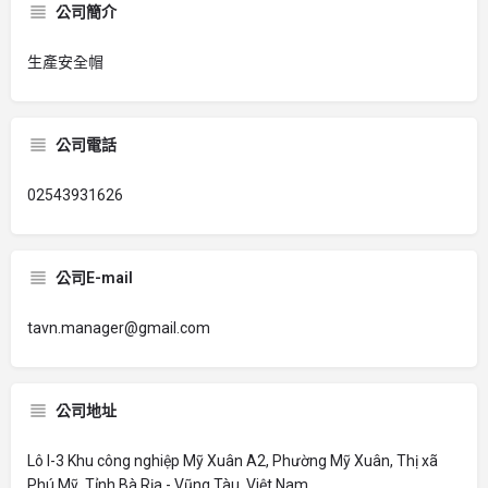
公司簡介
生產安全帽
公司電話
02543931626
公司E-mail
tavn.manager@gmail.com
公司地址
Lô I-3 Khu công nghiệp Mỹ Xuân A2, Phường Mỹ Xuân, Thị xã
Phú Mỹ, Tỉnh Bà Rịa - Vũng Tàu, Việt Nam