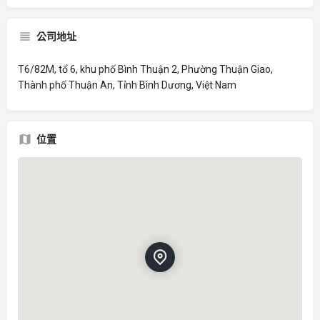
公司地址
T6/82M, tổ 6, khu phố Bình Thuận 2, Phường Thuận Giao,
Thành phố Thuận An, Tỉnh Bình Dương, Việt Nam
位置