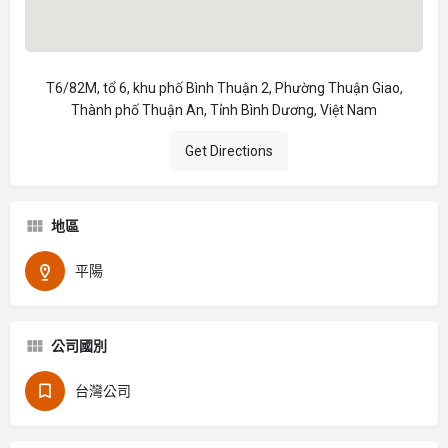
T6/82M, tổ 6, khu phố Bình Thuận 2, Phường Thuận Giao,
Thành phố Thuận An, Tỉnh Bình Dương, Việt Nam
Get Directions
地區
平陽
公司國別
台灣公司