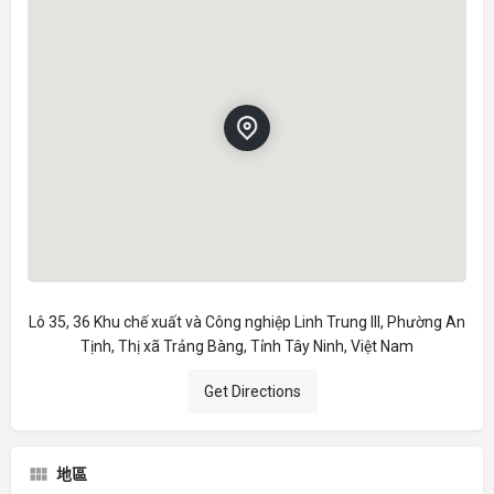
Lô 35, 36 Khu chế xuất và Công nghiệp Linh Trung III, Phường An
Tịnh, Thị xã Trảng Bàng, Tỉnh Tây Ninh, Việt Nam
Get Directions
地區