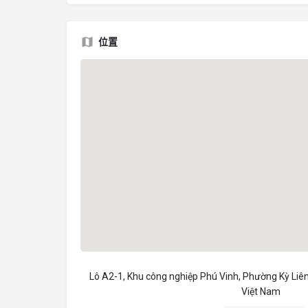
位置
Lô A2-1, Khu công nghiệp Phú Vinh, Phường Kỳ Liên,
Việt Nam