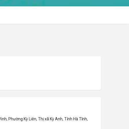
inh, Phường Kỳ Liên, Thị xã Kỳ Anh, Tỉnh Hà Tĩnh,