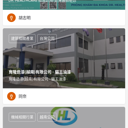
DR. HEALTHCARE 綜合診所-台灣醫師駐診
胡志明
建築相關產業
台灣公司
育隆造漆(越南)有限公司 - 貓王油漆
育隆造漆(越南)有限公司 - 貓王油漆
同奈
機械相關行業
越南公司