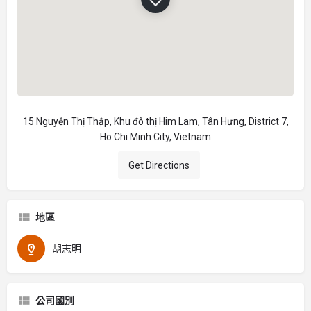
15 Nguyễn Thị Thập, Khu đô thị Him Lam, Tân Hưng, District 7,
Ho Chi Minh City, Vietnam
Get Directions
地區
胡志明
公司國別