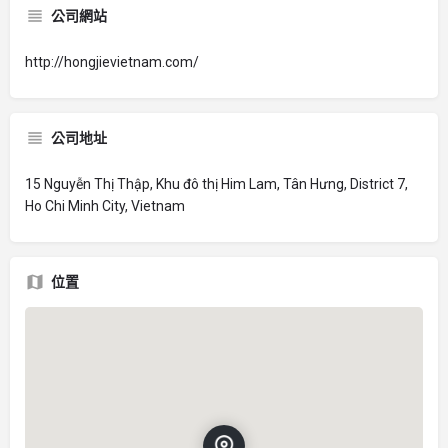
公司網站
http://hongjievietnam.com/
公司地址
15 Nguyễn Thị Thập, Khu đô thị Him Lam, Tân Hưng, District 7,
Ho Chi Minh City, Vietnam
位置