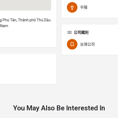
平陽
ng Phú Tân, Thành phố Thủ Dầu
t Nam
公司國別
台灣公司
You May Also Be Interested In