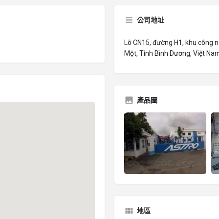
公司地址
Lô CN15, đường H1, khu công 
Một, Tỉnh Bình Dương, Việt Na
產品圖
地區