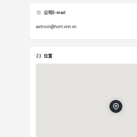
公司E-mail
astrovn@hcm.vnn.vn
位置