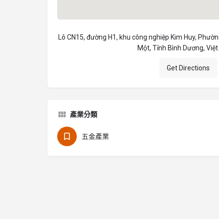
Lô CN15, đường H1, khu công nghiệp Kim Huy, Phườ
Một, Tỉnh Bình Dương, Việ
Get Directions
產業分類
五金產業