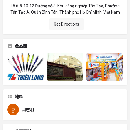
Lô 6-8-10-12 Đường số 3, Khu công nghiệp Tân Tạo, Phường
Tân Tạo A, Quận Bình Tân, Thành phố Hồ Chí Minh, Việt Nam
Get Directions
產品圖
地區
胡志明