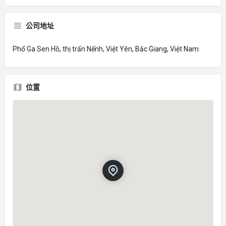
公司地址
Phố Ga Sen Hồ, thị trấn Nếnh, Việt Yên, Bắc Giang, Việt Nam
位置