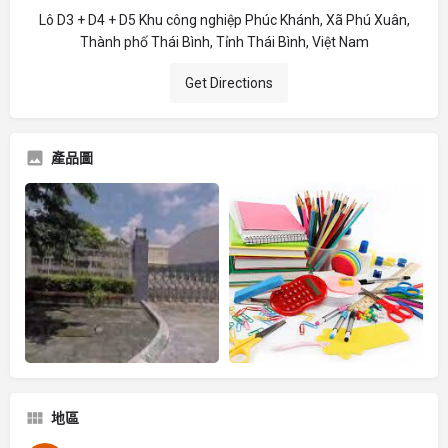
Lô D3 + D4 + D5 Khu công nghiệp Phúc Khánh, Xã Phú Xuân,
Thành phố Thái Bình, Tỉnh Thái Bình, Việt Nam
Get Directions
產品圖
地區