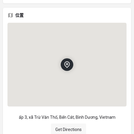
位置
ấp 3, xã Trừ Văn Thố, Bến Cát, Bình Dương, Vietnam
Get Directions