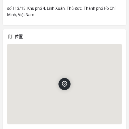
số 113/13, Khu phố 4, Linh Xuân, Thủ Đức, Thành phố Hồ Chí
Minh, Việt Nam
位置