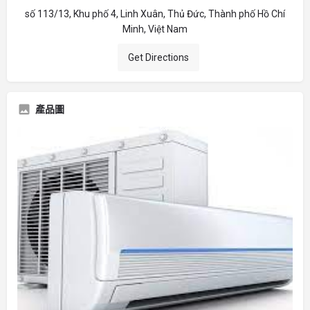
số 113/13, Khu phố 4, Linh Xuân, Thủ Đức, Thành phố Hồ Chí
Minh, Việt Nam
Get Directions
產品圖