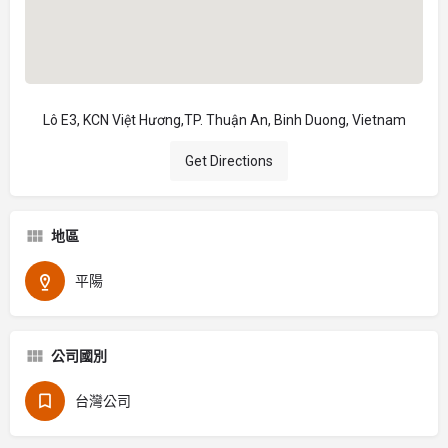
Lô E3, KCN Việt Hương,TP. Thuận An, Binh Duong, Vietnam
Get Directions
地區
平陽
公司國別
台灣公司