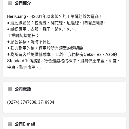
公司簡介
Her Kuang - 自2001年以來著名的工業縫紉線製造商！
● 縫紉線產品：包縫線、繡花線、尼龍線、滌綸縫紉線、..
● 縫紉應用：衣服、鞋子、背包、包、..
工業縫紉線她狂：
+ 顏色多樣，洗時不掉色
+ 強力耐用的線，適用於所有類型的縫紉機
+ 為所有客戶提供低成本。 此外，我們擁有Oeko-Tex、Azo的
Standard 100認證，符合最嚴格的標準，能夠供應東盟、印度、
中東、歐洲市場、..
公司電話
(0274) 3747808, 3718904
公司E-mail