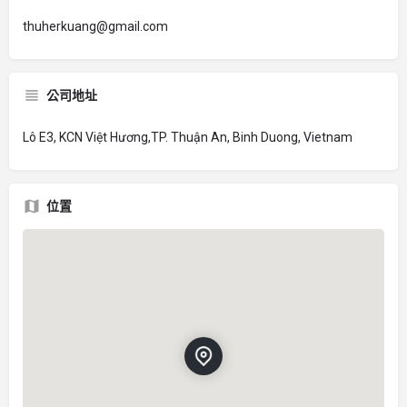
thuherkuang@gmail.com
公司地址
Lô E3, KCN Việt Hương,TP. Thuận An, Binh Duong, Vietnam
位置