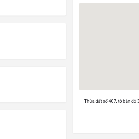
Thửa đất số 407, tờ bản đồ 3