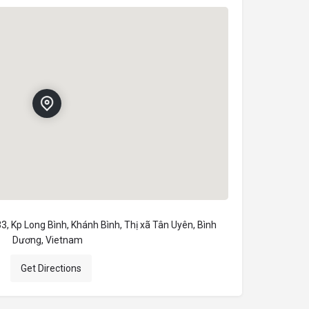
3, Kp Long Bình, Khánh Bình, Thị xã Tân Uyên, Bình
Dương, Vietnam
Get Directions