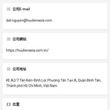
公司E-mail
dat.nguyen@huulienasia.com
公司網站
https://huulienasia.com.vn/
公司地址
KE A2/7 Tân Kiên-Bình Lợi, Phường Tân Tạo A, Quận Bình Tân,
Thành phố Hồ Chí Minh, Việt Nam
位置