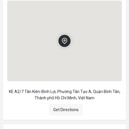
KE A2/7 Tân Kiên-Bình Lợi, Phường Tân Tạo A, Quận Bình Tân,
Thành phố Hồ Chí Minh, Việt Nam
Get Directions