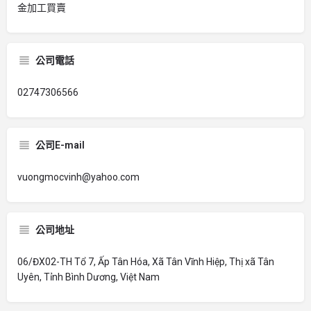
金加工買賣
公司電話
02747306566
公司E-mail
vuongmocvinh@yahoo.com
公司地址
06/ĐX02-TH Tổ 7, Ấp Tân Hóa, Xã Tân Vĩnh Hiệp, Thị xã Tân
Uyên, Tỉnh Bình Dương, Việt Nam