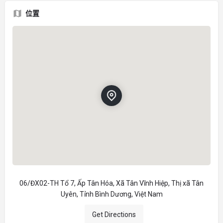
位置
06/ĐX02-TH Tổ 7, Ấp Tân Hóa, Xã Tân Vĩnh Hiệp, Thị xã Tân
Uyên, Tỉnh Bình Dương, Việt Nam
Get Directions