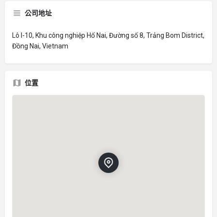
公司地址
Lô I-10, Khu công nghiệp Hố Nai, Đường số 8, Trảng Bom District,
Đồng Nai, Vietnam
位置