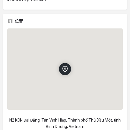
位置
N2 KCN Đại Đăng, Tân Vĩnh Hiệp, Thành phố Thủ Dầu Một, tỉnh
Bình Dương, Vietnam