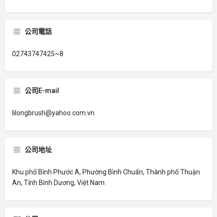
公司電話
02743747425~8
公司E-mail
lilongbrush@yahoo.com.vn
公司地址
Khu phố Bình Phước A, Phường Bình Chuẩn, Thành phố Thuận
An, Tỉnh Bình Dương, Việt Nam