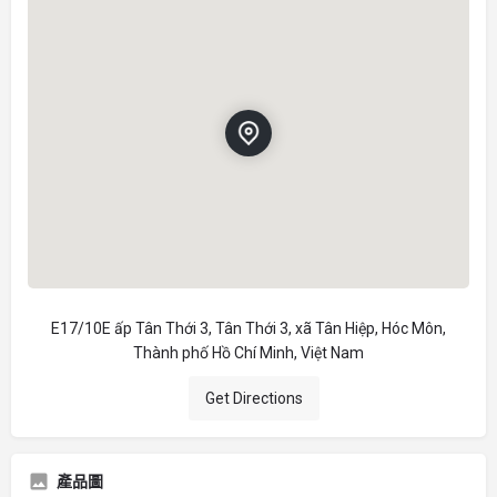
E17/10E ấp Tân Thới 3, Tân Thới 3, xã Tân Hiệp, Hóc Môn,
Thành phố Hồ Chí Minh, Việt Nam
Get Directions
產品圖