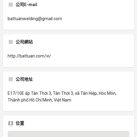
公司E-mail
battuanwelding@gmail.com
公司網站
http://battuan.com/vi/
公司地址
E17/10E ấp Tân Thới 3, Tân Thới 3, xã Tân Hiệp, Hóc Môn,
Thành phố Hồ Chí Minh, Việt Nam
位置