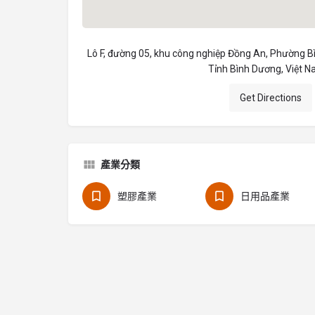
Lô F, đường 05, khu công nghiệp Đồng An, Phường 
Tỉnh Bình Dương, Việt 
Get Directions
產業分類
塑膠產業
日用品產業