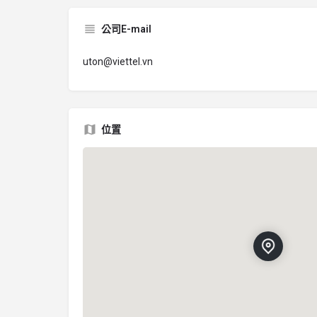
公司E-mail
uton@viettel.vn
位置