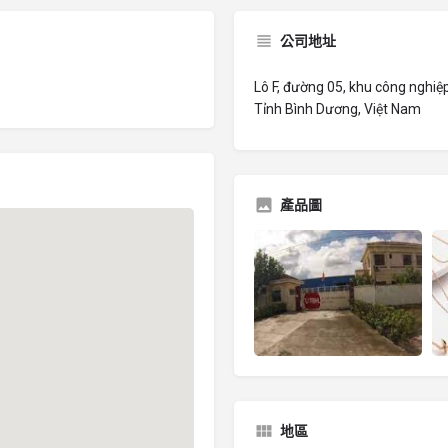
公司地址
Lô F, đường 05, khu công nghi
Tỉnh Bình Dương, Việt Nam
產品圖
地區