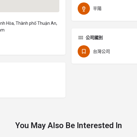
平陽
Bình Hòa, Thành phố Thuận An,
Nam
公司國別
台灣公司
You May Also Be Interested In