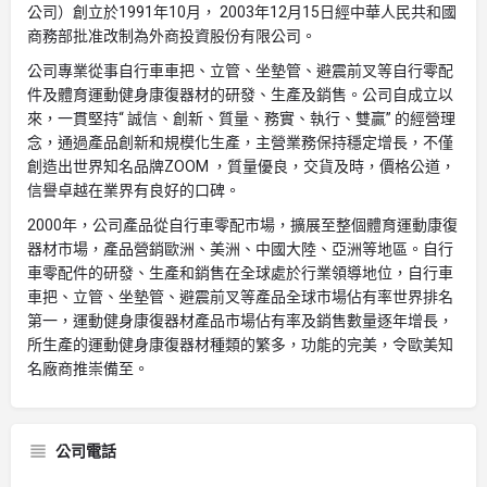
公司）創立於1991年10月， 2003年12月15日經中華人民共和國
商務部批准改制為外商投資股份有限公司。
公司專業從事自行車車把、立管、坐墊管、避震前叉等自行零配
件及體育運動健身康復器材的研發、生產及銷售。公司自成立以
來，一貫堅持“ 誠信、創新、質量、務實、執行、雙贏” 的經營理
念，通過產品創新和規模化生產，主營業務保持穩定增長，不僅
創造出世界知名品牌ZOOM ，質量優良，交貨及時，價格公道，
信譽卓越在業界有良好的口碑。
2000年，公司產品從自行車零配市場，擴展至整個體育運動康復
器材市場，產品營銷歐洲、美洲、中國大陸、亞洲等地區。自行
車零配件的研發、生產和銷售在全球處於行業領導地位，自行車
車把、立管、坐墊管、避震前叉等產品全球市場佔有率世界排名
第一，運動健身康復器材產品市場佔有率及銷售數量逐年增長，
所生產的運動健身康復器材種類的繁多，功能的完美，令歐美知
名廠商推崇備至。
公司電話