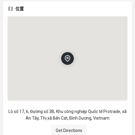
位置
Lô số 17, 6, Đường số 3B, Khu công nghiệp Quốc tế Protrade, xã
An Tây, Thị xã Bến Cát, Bình Dương, Vietnam
Get Directions