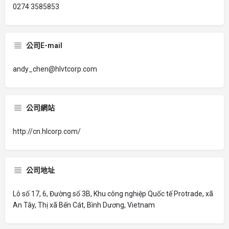
0274 3585853
公司E-mail
andy_chen@hlvtcorp.com
公司網站
http://cn.hlcorp.com/
公司地址
Lô số 17, 6, Đường số 3B, Khu công nghiệp Quốc tế Protrade, xã
An Tây, Thị xã Bến Cát, Bình Dương, Vietnam