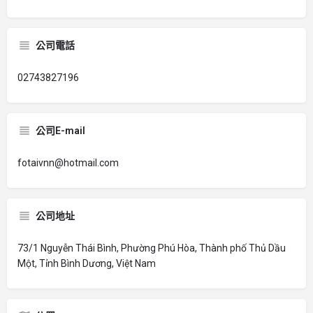
公司電話
02743827196
公司E-mail
fotaivnn@hotmail.com
公司地址
73/1 Nguyễn Thái Bình, Phường Phú Hòa, Thành phố Thủ Dầu
Một, Tỉnh Bình Dương, Việt Nam