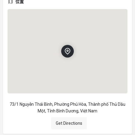
位置
73/1 Nguyễn Thái Bình, Phường Phú Hòa, Thành phố Thủ Dầu
Một, Tỉnh Bình Dương, Việt Nam
Get Directions