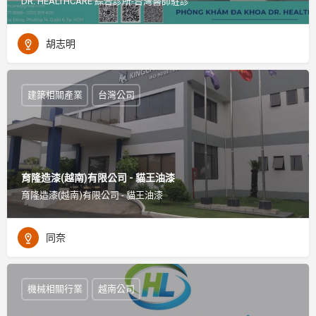
DR. HEALTHCARE 綜合診所-台灣醫師駐診
胡志明
建築相關產業
台灣公司
育隆造漆(越南)有限公司 - 貓王油漆
育隆造漆(越南)有限公司 - 貓王油漆
同奈
機械相關行業
越南公司