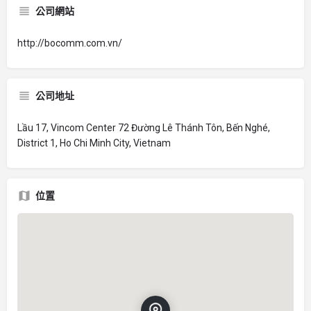
公司網站
http://bocomm.com.vn/
公司地址
Lầu 17, Vincom Center 72 Đường Lê Thánh Tôn, Bến Nghé,
District 1, Ho Chi Minh City, Vietnam
位置