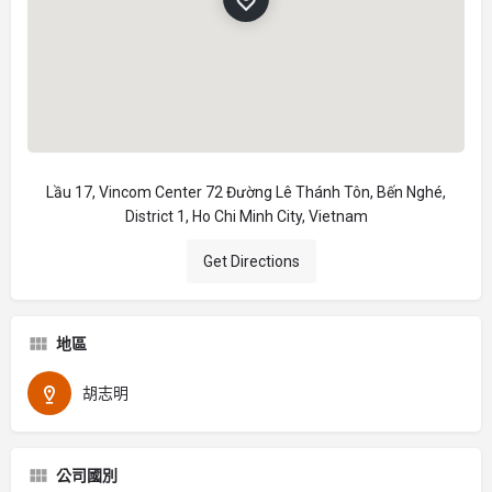
Lầu 17, Vincom Center 72 Đường Lê Thánh Tôn, Bến Nghé,
District 1, Ho Chi Minh City, Vietnam
Get Directions
地區
胡志明
公司國別