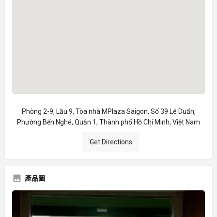
Phòng 2-9, Lầu 9, Tòa nhà MPlaza Saigon, Số 39 Lê Duẩn,
Phường Bến Nghé, Quận 1, Thành phố Hồ Chí Minh, Việt Nam
Get Directions
產品圖