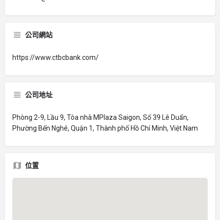
公司網站
https://www.ctbcbank.com/
公司地址
Phòng 2-9, Lầu 9, Tòa nhà MPlaza Saigon, Số 39 Lê Duẩn,
Phường Bến Nghé, Quận 1, Thành phố Hồ Chí Minh, Việt Nam
位置