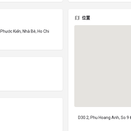
位置
Phước Kiển, Nhà Bè, Ho Chi
D30.2, Phu Hoang Anh, So 9 