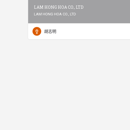
LAM HONG HOA CO., LTD
LAM HONG HOA CO., LTD
胡志明
© 2021 VINBIZLINK All rights reserved.